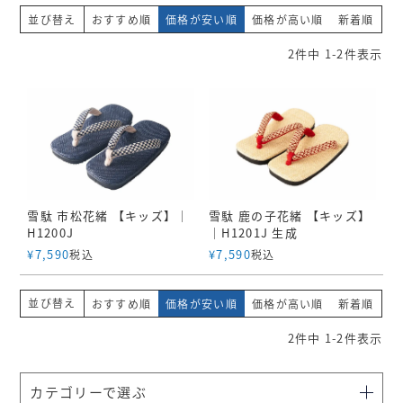
並び替え
おすすめ順
価格が安い順
価格が高い順
新着順
2
件中
1
-
2
件表示
雪駄 市松花緒 【キッズ】｜
雪駄 鹿の子花緒 【キッズ】
H1200J
｜H1201J 生成
¥
7,590
¥
7,590
税込
税込
並び替え
おすすめ順
価格が安い順
価格が高い順
新着順
2
件中
1
-
2
件表示
カテゴリーで選ぶ