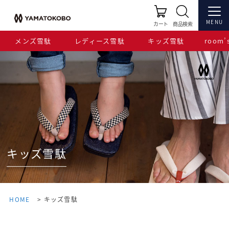
MENU
カート
商品検索
メンズ雪駄
レディース雪駄
キッズ雪駄
room’s
キッズ雪駄
HOME
キッズ雪駄