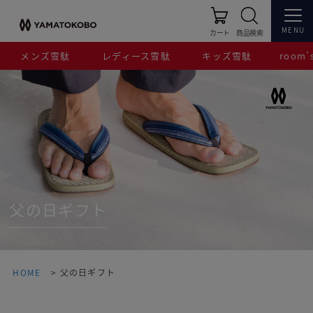
MENU
カート
商品検索
メンズ雪駄
レディース雪駄
キッズ雪駄
room’s
父の日ギフト
HOME
父の日ギフト