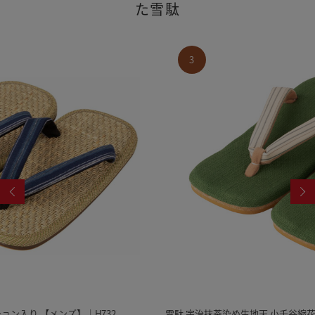
た雪駄
3
雪駄 宇治抹茶染め生地天 小千谷縮花緒 コルク合成ゴム底 【メンズ】｜H508