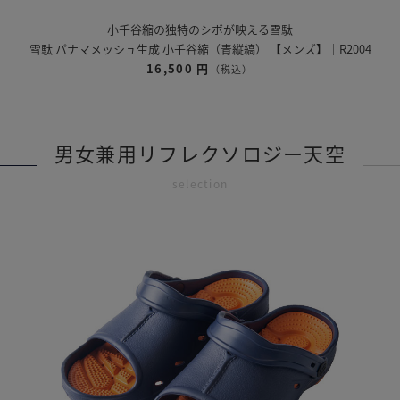
小千谷縮の独特のシボが映える雪駄
雪駄 パナマメッシュ生成 小千谷縮（青縦縞） 【メンズ】｜R2004
16,500 円
（税込）
男女兼用リフレクソロジー天空
selection