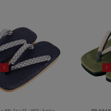
雪駄 奈良大和 緑茶染め 【レディース】｜R1162