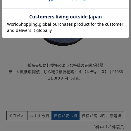
紙布天板に虹模様のような横縞の花緒が綺麗
デニム風紙布 阿波しじら織り横縞花緒・虹 【レディース】｜R1536
11,000 円
（税込）
並び替え
おすすめ順
価格が安い順
価格が高い順
新着順
6
件中
1
-
6
件表示