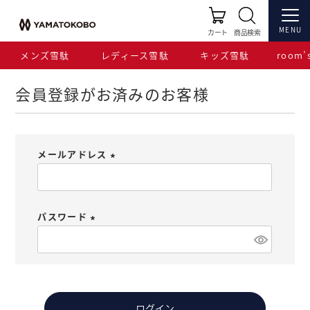
HOME
ログイン
MENU
カート
商品検索
メンズ雪駄
レディース雪駄
キッズ雪駄
room’s
会員登録がお済みのお客様
メールアドレス
(
必
須
パスワード
)
(
必
須
)
ログイン