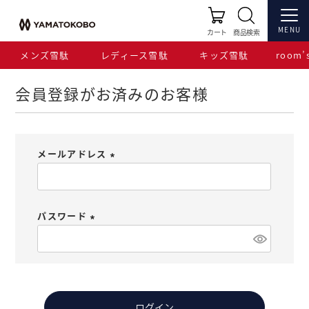
HOME
ログイン
MENU
カート
商品検索
メンズ雪駄
レディース雪駄
キッズ雪駄
room’s
会員登録がお済みのお客様
メールアドレス
(
必
須
パスワード
)
(
必
須
)
ログイン