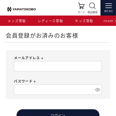
HOME
ログイン
MENU
カート
商品検索
メンズ雪駄
レディース雪駄
キッズ雪駄
room’s
会員登録がお済みのお客様
メールアドレス
(
必
須
パスワード
)
(
必
須
)
ログイン