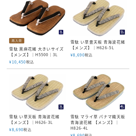
再入荷
雪駄 い草畳天板 青海波花緒
【メンズ】｜H626-5L
雪駄 黒麻花緒 大きいサイズ
【メンズ】｜H5500｜3L
¥
8,690
税込
¥
10,450
税込
雪駄 い草天板 青海波花緒
雪駄 マライ草 パナマ織天板
【メンズ】｜H626-3L
青海波花緒 【メンズ】｜
H826-4L
¥
8,690
税込
¥
8,690
税込