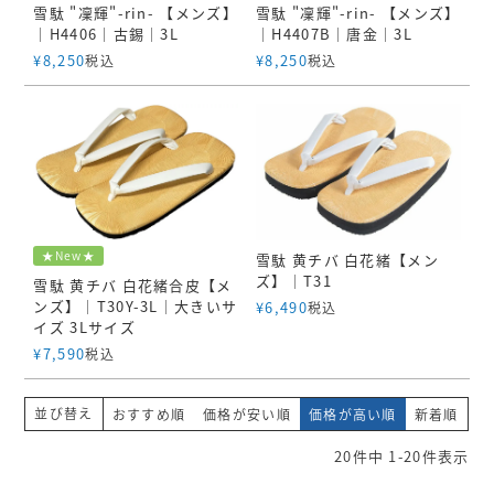
バンドル販売
雪駄 "凜輝"-rin- 【メンズ】
雪駄 "凜輝"-rin- 【メンズ】
｜H4406｜古錫｜3L
｜H4407B｜唐金｜3L
¥
8,250
¥
8,250
税込
税込
予約商品
予約商品のみを表示
並び順
新着順
登録順
★New★
雪駄 黄チバ 白花緒【メン
価格が安い順
ズ】｜T31
雪駄 黄チバ 白花緒合皮【メ
ンズ】｜T30Y-3L｜大きいサ
¥
6,490
税込
価格が高い順
イズ 3Lサイズ
優先度順
¥
7,590
税込
レビュー順
キーワードヒット順
並び替え
おすすめ順
価格が安い順
価格が高い順
新着順
20
件中
1
-
20
件表示
検索