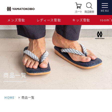
MENU
カート
商品検索
メンズ雪駄
レディース雪駄
キッズ雪駄
room’s
商品一覧
HOME
商品一覧