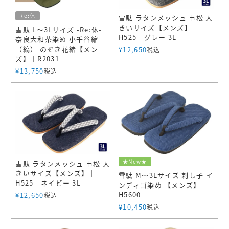
Re:休
雪駄 ラタンメッシュ 市松 大
きいサイズ【メンズ】｜
雪駄 L～3Lサイズ -Re:休-
H525｜グレー 3L
奈良大和茶染め 小千谷縮
（縞） のぞき花緒【メン
¥
12,650
税込
ズ】｜R2031
¥
13,750
税込
★New★
雪駄 ラタンメッシュ 市松 大
きいサイズ【メンズ】｜
雪駄 M～3Lサイズ 刺し子 イ
H525｜ネイビー 3L
ンディゴ染め 【メンズ】｜
H5600
¥
12,650
税込
¥
10,450
税込