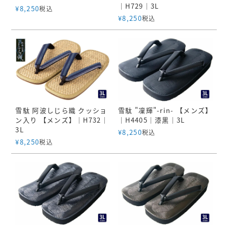
｜H729｜3L
指定なし
¥
8,250
税込
¥
8,250
税込
S
M
22.5cm
23.0cm
カラー
雪駄 阿波しじら織 クッショ
雪駄 "凜輝"-rin- 【メンズ】
レッド
ン入り 【メンズ】｜H732｜
｜H4405｜漆黒｜3L
ブルー
3L
¥
8,250
税込
イエロー
¥
8,250
税込
在庫なし商品
在庫なし商品を表示しない
商品番号/JANコード