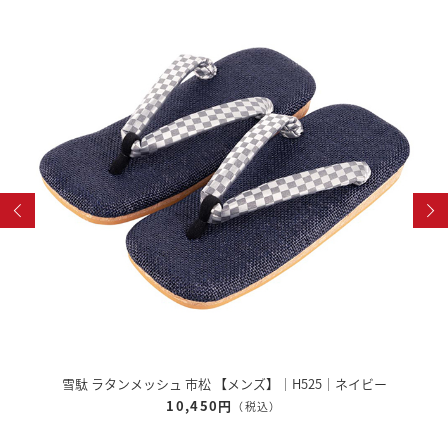
雪駄 奈良大和 緑茶染め 【レディース】｜R1162
12,320円
（税込）