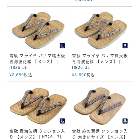
キーワード
雪駄 マライ草 パナマ織天板
雪駄 マライ草 パナマ織天板
青海波花緒 【メンズ】｜
青海波花緒 【メンズ】｜
価格
H826-5L
H826-3L
〜
¥
8,690
¥
8,690
税込
税込
商品タグ
セール
限定
再入荷
翌日発送
雪駄 青海波柄 クッション入
雪駄 麻の葉柄 クッション入
サイズ
り 【メンズ】｜H726 3L
り 大きいサイズ 【メンズ】