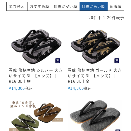
並び替え
おすすめ順
価格が安い順
価格が高い順
新着順
20
件中
1
-
20
件表示
雪駄 龍柄生地 シルバー 大き
雪駄 龍柄生地 ゴールド 大き
いサイズ 3L 【メンズ】｜
いサイズ 3L 【メンズ】｜
R16 3L｜銀
R16 3L｜金
¥
14,300
¥
14,300
税込
税込