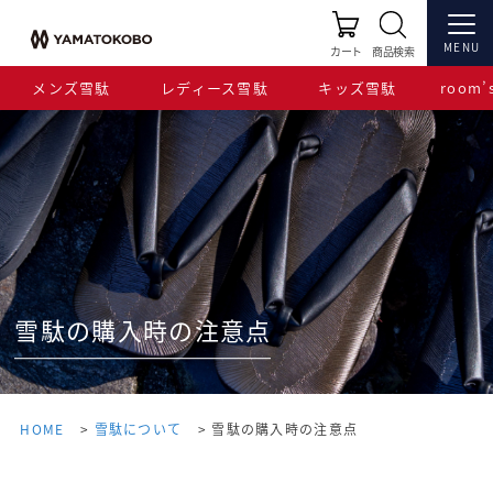
MENU
カート
商品検索
メンズ雪駄
レディース雪駄
キッズ雪駄
room’s
雪駄の購入時の注意点
HOME
雪駄について
雪駄の購入時の注意点