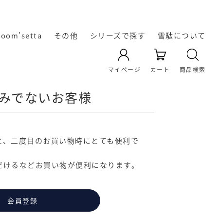
room’setta
その他
シリーズで探す
雪駄について
YAMATO KOBO -cross-
天空 TenQoo®
暖かい冬雪駄
レザー雪駄
凛輝-rin-
Rekyu
Re:休
奈良の雪
雪駄の起
雪駄の生
オリジナ
雪駄の履
雪駄の素
雪駄の素
マイページ
カート
商品検索
き方・選
材｜い草
ル雪駄
材｜雪
駄
源
産
みでないお客様
の効能に
駄・い草
び方
雪駄のお
ついて
と、二度目のお買い物時にとても便利で
手入れ方
だけるなどお買い物が便利になります。
法
会員登録