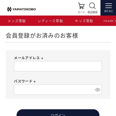
HOME
ログイン
MENU
カート
商品検索
メンズ雪駄
レディース雪駄
キッズ雪駄
room’s
会員登録がお済みのお客様
メールアドレス
(
必
須
パスワード
)
(
必
須
)
ログイン