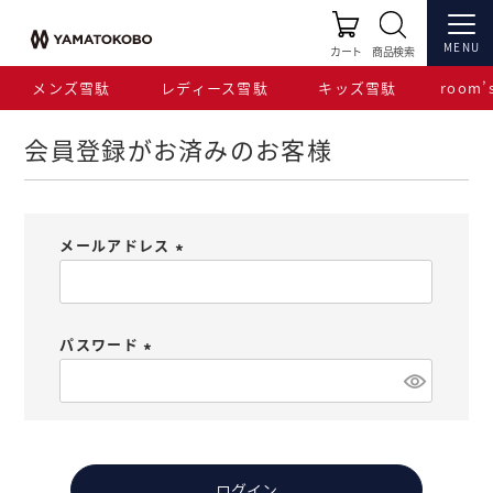
HOME
ログイン
MENU
カート
商品検索
メンズ雪駄
レディース雪駄
キッズ雪駄
room’s
会員登録がお済みのお客様
メールアドレス
(
必
須
パスワード
)
(
必
須
)
ログイン