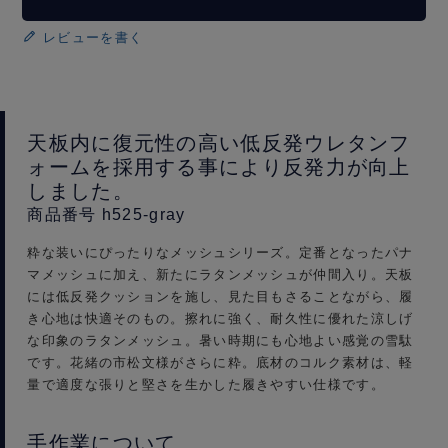
レビューを書く
天板内に復元性の高い低反発ウレタンフ
ォームを採用する事により反発力が向上
しました。
商品番号 h525-gray
粋な装いにぴったりなメッシュシリーズ。定番となったパナ
マメッシュに加え、新たにラタンメッシュが仲間入り。天板
には低反発クッションを施し、見た目もさることながら、履
き心地は快適そのもの。擦れに強く、耐久性に優れた涼しげ
な印象のラタンメッシュ。暑い時期にも心地よい感覚の雪駄
です。花緒の市松文様がさらに粋。底材のコルク素材は、軽
量で適度な張りと堅さを生かした履きやすい仕様です。
手作業について