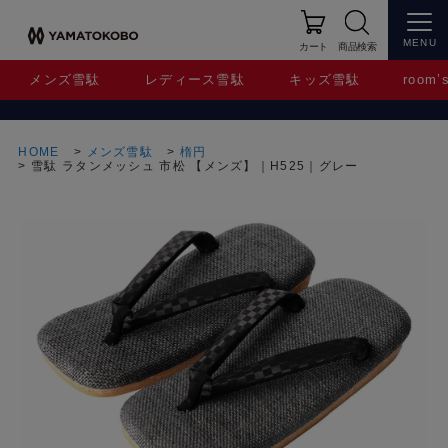
MENU
カート
商品検索
メンズ雪駄
レディース雪駄
キッズ雪駄
room’s
HOME
メンズ雪駄
楕円
雪駄 ラタンメッシュ 市松 【メンズ】｜H525｜グレー