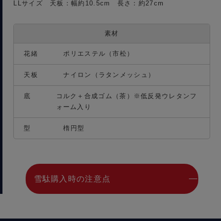
LLサイズ 天板：幅約10.5cm 長さ：約27cm
素材
花緒
ポリエステル（市松）
天板
ナイロン（ラタンメッシュ）
底
コルク＋合成ゴム（茶）※低反発ウレタンフ
ォーム入り
型
楕円型
雪駄購入時の注意点