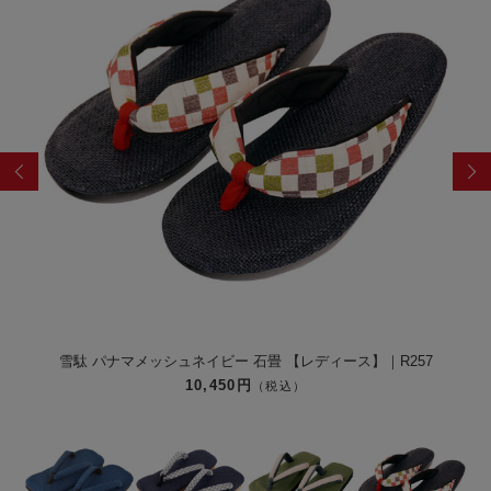
畳 【レディース】｜R257
雪駄 刺し子 インディゴ染め
10,450円
税込）
（