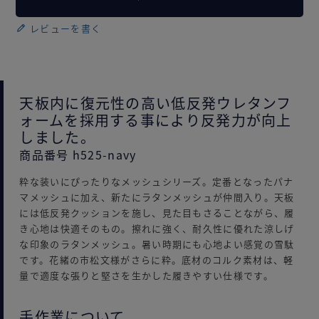
レビューを書く
天板内に復元性の高い低反発ウレタンフ
ォームを採用する事により反発力が向上
しました。
商品番号 h525-navy
粋な装いにぴったりなメッシュシリーズ。定番となったパナ
マメッシュに加え、新たにラタンメッシュが仲間入り。天板
には低反発クッションを施し、見た目もさることながら、履
き心地は快適そのもの。擦れに強く、耐久性に優れた涼しげ
な印象のラタンメッシュ。暑い時期にも心地よい感覚の雪駄
です。花緒の市松文様がさらに粋。底材のコルク素材は、軽
量で適度な張りと堅さを生かした履きやすい仕様です。
手作業について