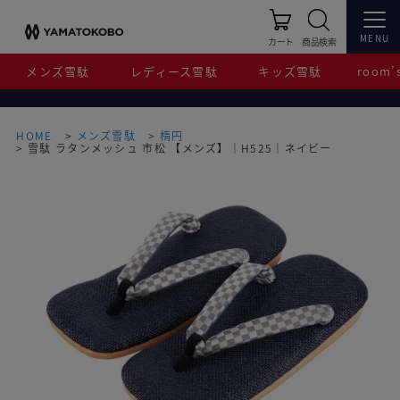
MENU
カート
商品検索
メンズ雪駄
レディース雪駄
キッズ雪駄
room’s
HOME
メンズ雪駄
楕円
雪駄 ラタンメッシュ 市松 【メンズ】｜H525｜ネイビー