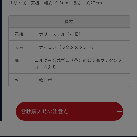
LLサイズ 天板：幅約10.5cm 長さ：約27cm
素材
花緒
ポリエステル（市松）
天板
ナイロン（ラタンメッシュ）
底
コルク＋合成ゴム（茶）※低反発ウレタンフ
ォーム入り
型
楕円型
雪駄購入時の注意点