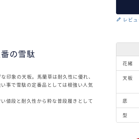
レビュ
定番の雪駄
花緒
げな印象の天板。馬蘭草は耐久性に優れ、
天板
強い事で雪駄の定番品としては根強い人気
底
安い値段と耐久性から粋な普段履きとして
型