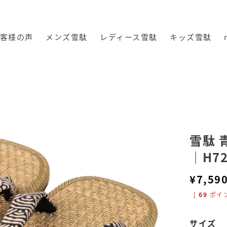
客様の声
メンズ雪駄
レディース雪駄
キッズ雪駄
入り 【メンズ】｜H726
雪駄 
｜H72
¥
7,59
[
69
ポイン
サイズ