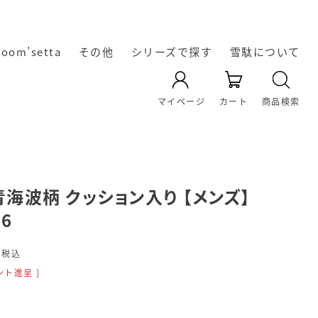
room’setta
その他
シリーズで探す
雪駄について
YAMATO KOBO -cross-
天空 TenQoo®
暖かい冬雪駄
レザー雪駄
凛輝-rin-
Rekyu
Re:休
奈良の雪
雪駄の起
雪駄の生
オリジナ
雪駄の履
雪駄の素
雪駄の素
マイページ
カート
商品検索
き方・選
材｜い草
ル雪駄
材｜雪
駄
源
産
の効能に
駄・い草
び方
雪駄のお
ついて
青海波柄 クッション入り 【メンズ】
6
手入れ方
法
0
税込
ト進呈 ]