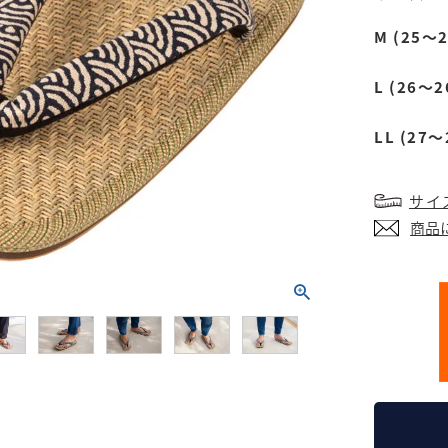
M (25～2
L (26～2
LL (27～
サイ
商品