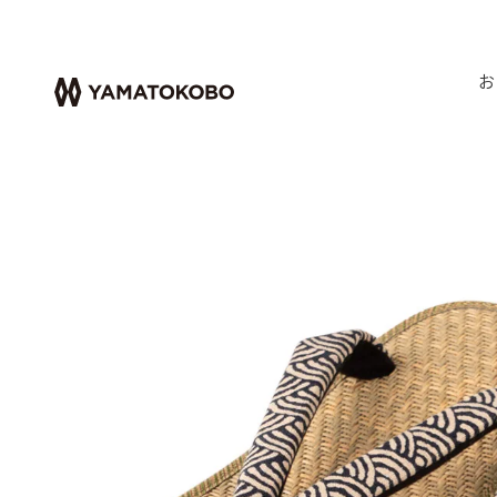
お
HOME
メンズ雪駄
楕円
雪駄 青海波柄 クッション