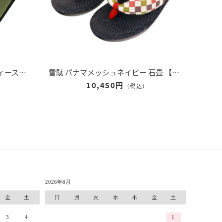
雪駄 奈良大和 緑茶染め 【レディース】｜R1162
雪駄 パナマメッシュネイビー 石畳 【レディース】｜R257
10,450円
（税込）