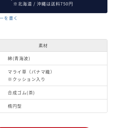
※北海道 / 沖縄は送料750円
ーを書く
素材
綿(青海波)
マライ草（パナマ織）
※クッション入り
合成ゴム(茶)
楕円型