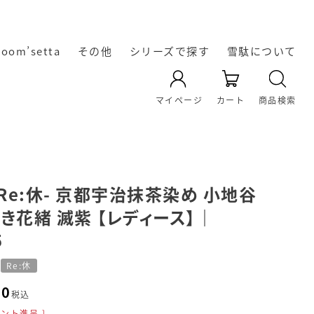
room’setta
その他
シリーズで探す
雪駄について
YAMATO KOBO -cross-
天空 TenQoo®
暖かい冬雪駄
レザー雪駄
凛輝-rin-
Rekyu
Re:休
奈良の雪
雪駄の起
雪駄の生
オリジナ
雪駄の履
雪駄の素
雪駄の素
マイページ
カート
商品検索
き方・選
材｜い草
ル雪駄
材｜雪
駄
源
産
の効能に
駄・い草
び方
雪駄のお
ついて
-Re:休- 京都宇治抹茶染め 小地谷
き花緒 滅紫 【レディース】｜
手入れ方
5
法
Re:休
60
税込
ント進呈 ]