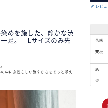
レビュ
茶染めを施した、静かな渋
一足。 Lサイズのみ先
花緒
天板
足。
底
みの中に女性らしい艶やかさをそっと添え
型