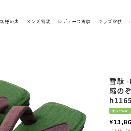
客様の声
メンズ雪駄
レディース雪駄
キッズ雪駄
休- 京都宇治抹茶染め 小地谷縮のぞき花緒 滅紫 【レディース】｜h1165
雪駄 
縮のぞ
h116
★New★
¥
13,8
[
126
ポイ