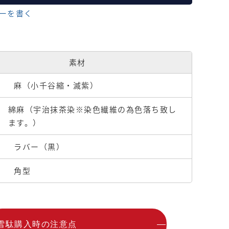
ーを書く
素材
麻（小千谷縮・滅紫）
綿麻（宇治抹茶染※染色繊維の為色落ち致し
ます。）
ラバー（黒）
角型
雪駄購入時の注意点