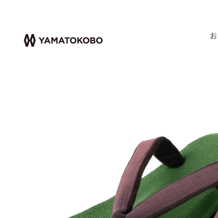
お
HOME
レディース雪駄
ローヒール
雪駄 -Re: