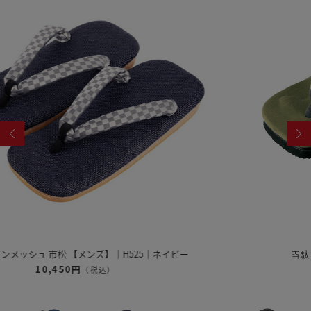
雪駄 奈良大和 緑茶染め 【レディース】｜R1162
12,320円
（税込）