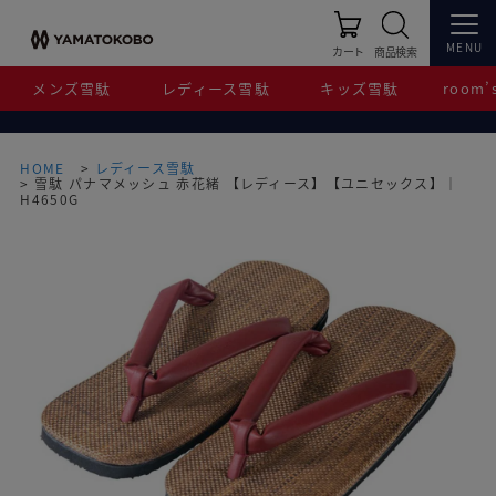
MENU
カート
商品検索
メンズ雪駄
レディース雪駄
キッズ雪駄
room’s
HOME
レディース雪駄
雪駄 パナマメッシュ 赤花緒 【レディース】【ユニセックス】｜
H4650G