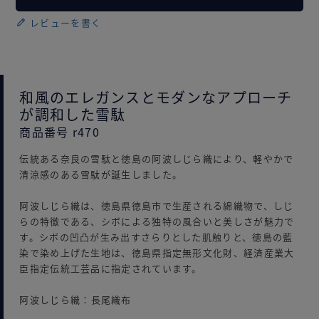
レビューを書く
和風のエレガンスとモダンなアプローチ
が調和した雪駄
商品番号 r470
伝統ある奈良の雪駄と徳島の阿波しじら織により、軽やかで
清涼感のある雪駄が誕生しました。
阿波しじら織は、徳島県徳島市で生産される綿織物で、しじ
らの特徴である、シボによる独特の風合いと美しさが魅力で
す。シボの凹凸が生み出すさらりとした肌触りと、徳島の藍
染で染め上げた生地は、徳島県指定無形文化財、経済産業大
臣指定伝統工芸品に指定されています。
阿波しじら織：
長尾織布