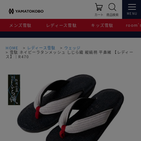
MENU
カート
商品検索
メンズ雪駄
レディース雪駄
キッズ雪駄
room’s
HOME
レディース雪駄
ウェッジ
雪駄 ネイビーラタンメッシュ しじら織 縦縞柄 平鼻緒 【レディー
ス】｜R470