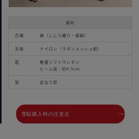
素材
花緒
綿（しじら織り・縦縞）
天板
ナイロン（ラタンメッシュ紺）
底
軽量ソフトウレタン
ヒール高：約4.5cm
型
足なり型
雪駄購入時の注意点