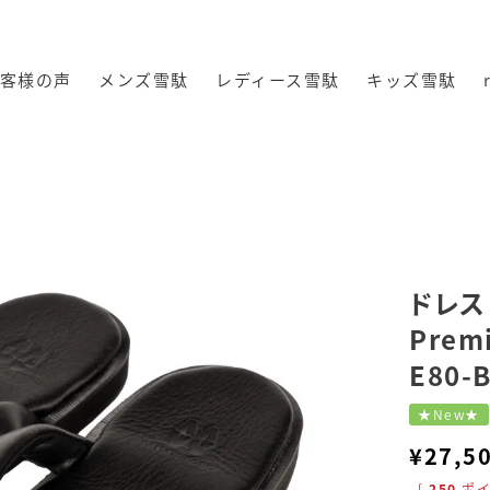
客様の声
メンズ雪駄
レディース雪駄
キッズ雪駄
O Premiumseries レザーサンダル｜E80-BK 黒
ドレス
Prem
E80-
★New★
¥
27,5
[
250
ポイ