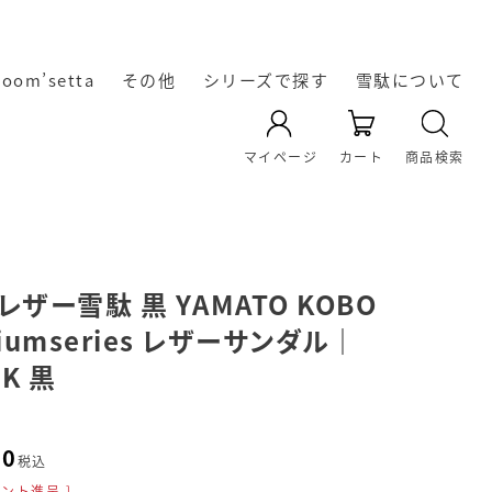
room’setta
その他
シリーズで探す
雪駄について
YAMATO KOBO -cross-
天空 TenQoo®
暖かい冬雪駄
レザー雪駄
凛輝-rin-
Rekyu
Re:休
奈良の雪
雪駄の起
雪駄の生
オリジナ
雪駄の履
雪駄の素
雪駄の素
マイページ
カート
商品検索
き方・選
材｜い草
ル雪駄
材｜雪
駄
源
産
の効能に
駄・い草
び方
雪駄のお
ついて
レザー雪駄 黒 YAMATO KOBO
iumseries レザーサンダル｜
手入れ方
BK 黒
法
00
税込
ント進呈 ]