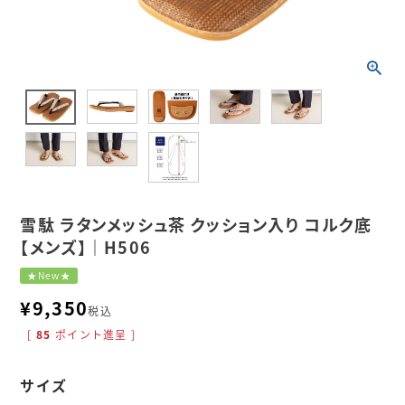
雪駄 ラタンメッシュ茶 クッション入り コルク底
【メンズ】｜H506
★New★
¥
9,350
税込
[
85
ポイント進呈 ]
サイズ