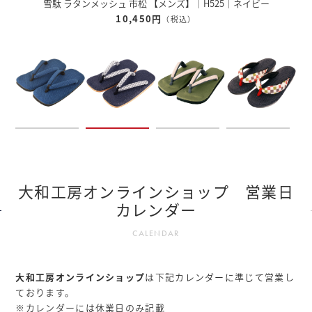
ッシュ 市松 【メンズ】｜H525｜ネイビー
雪駄 奈良
10,450円
（税込）
大和工房オンラインショップ 営業日
カレンダー
CALENDAR
大和工房オンラインショップ
は下記カレンダーに準じて営業し
ております。
※カレンダーには休業日のみ記載