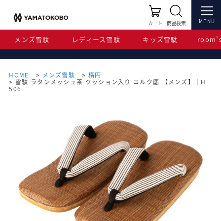
MENU
カート
商品検索
メンズ雪駄
レディース雪駄
キッズ雪駄
room’s
HOME
メンズ雪駄
楕円
雪駄 ラタンメッシュ茶 クッション入り コルク底 【メンズ】｜H
506