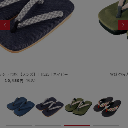
雪駄 奈良大和 緑茶染め 【レディース】｜R1162
12,320円
（税込）