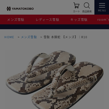
MENU
カート
商品検索
メンズ雪駄
レディース雪駄
キッズ雪駄
room’s
HOME
メンズ雪駄
雪駄 本錦蛇 【メンズ】｜R10