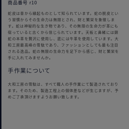
商品番号 r10
蛇皮は昔から縁起ものとして知られています。蛇の脱皮とい
う習慣からその生命力は無限とされ、財と繁栄を象徴しま
す。蛇は神秘的な生き物であり、その無限の生命力が革にも
宿っていると古くから信じられています。天板と鼻緒には錦
蛇の本革を贅沢に使用し、底には牛革を使用しています。大
和工房最高峰の雪駄であり、ファッションとしても最も注目
される逸品。蛇の無限の生命力を足下から感じ、財と繁栄を
手に入れてみませんか。
手作業について
大和工房の雪駄は、すべて職人の手作業にて製造されており
ます。そのため、製造工程上の個体差などが生じますが、予
めご了承頂けますようお願い致します。