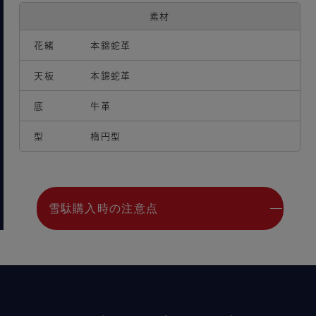
素材
花緒
本錦蛇革
天板
本錦蛇革
底
牛革
型
楕円型
雪駄購入時の注意点