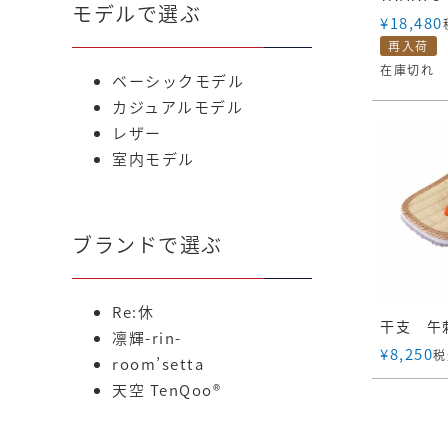
モデルで選ぶ
¥
18,480
再入荷
在庫切れ
ベーシックモデル
カジュアルモデル
レザー
室内モデル
ブランドで選ぶ
Re:休
凛輝-rin-
¥
8,250
税
room’setta
天空 TenQoo®