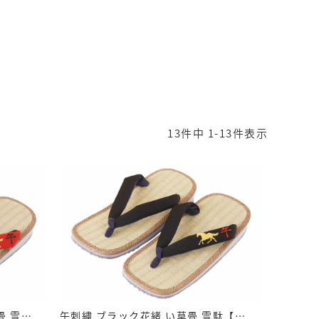
13
件中
1
-
13
件表示
干支 午刺繍 レッド花緒 い草畳 雪駄【メンズ】｜H61 赤
午刺繍 ブラック花緒 い草畳 雪駄【メンズ】｜H61 黒