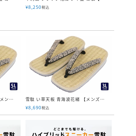
¥
8,250
税込
雪駄 い草畳天板 青海波花緒 【メンズ】｜H626-5L
雪駄 い草天板 青海波花緒 【メンズ】｜H626-3L
¥
8,690
税込