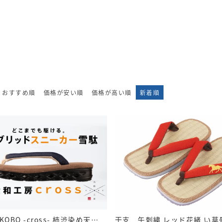
おすすめ順
価格が安い順
価格が高い順
新着順
YAMATO KOBO -cross- 柿渋染め天板 紙布紺花緒 黒ソール｜YC10（KAKISHIBU）