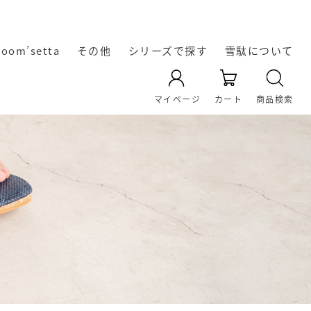
room’setta
その他
シリーズで探す
雪駄について
YAMATO KOBO -cross-
天空 TenQoo®
暖かい冬雪駄
レザー雪駄
凛輝-rin-
Rekyu
Re:休
奈良の雪
雪駄の起
雪駄の生
オリジナ
雪駄の履
雪駄の素
雪駄の素
マイページ
カート
商品検索
き方・選
材｜い草
ル雪駄
材｜雪
駄
源
産
の効能に
駄・い草
び方
雪駄のお
ついて
手入れ方
法