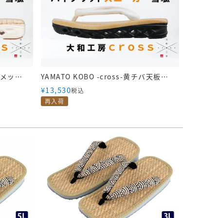
YAMATO KOBO -cross-パナマメッシュ生成天板 白花緒 白ソール｜YC09 PANAMA
YAMATO KOBO -cross-黄チバ天板 白花緒 黒ソール｜YC07 TIBA
¥
13,530
税込
再入荷