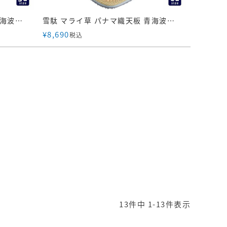
雪駄 マライ草 パナマ織天板 青海波花緒 【メンズ】｜H826-5L
雪駄 マライ草 パナマ織天板 青海波花緒 【メンズ】｜H826-3L
¥
8,690
税込
13
件中
1
-
13
件表示