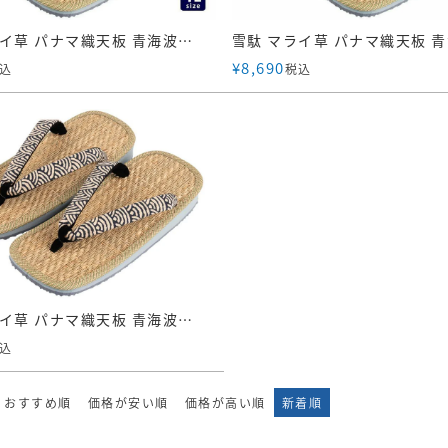
雪駄 マライ草 パナマ織天板 青海波花緒 【メンズ】｜H826-4L
¥
8,690
込
税込
雪駄 マライ草 パナマ織天板 青海波花緒 【メンズ】｜H826
込
おすすめ順
価格が安い順
価格が高い順
新着順