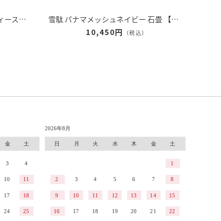
雪駄 奈良大和 緑茶染め 【レディース】｜R1162
雪駄 パナマメッシュネイビー 石畳 【レディース】｜R257
10,450円
（税込）