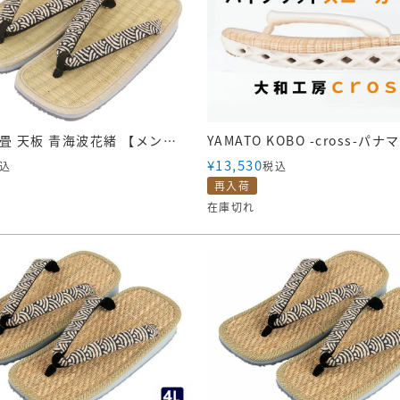
雪駄 い草畳 天板 青海波花緒 【メンズ】｜H626
¥
13,530
込
税込
再入荷
在庫切れ