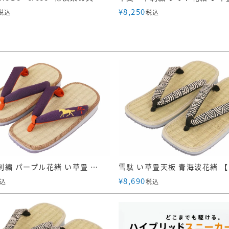
¥
8,250
税込
税込
干支 午刺繍 パープル花緒 い草畳 雪駄【メンズ】｜H61 紫
¥
8,690
込
税込