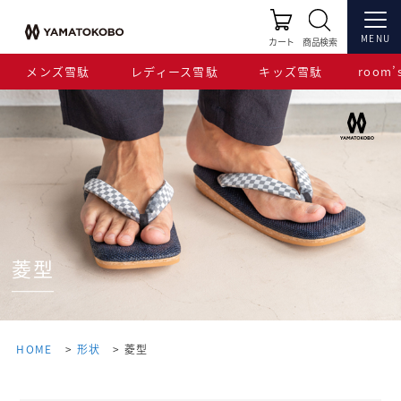
MENU
カート
商品検索
メンズ雪駄
レディース雪駄
キッズ雪駄
room’s
菱型
HOME
形状
菱型