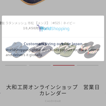
雪駄 奈良大和 緑茶染め 【レディース】｜R1162
12,320円
（税込）
大和工房オンラインショップ 営業日
カレンダー
CALENDAR