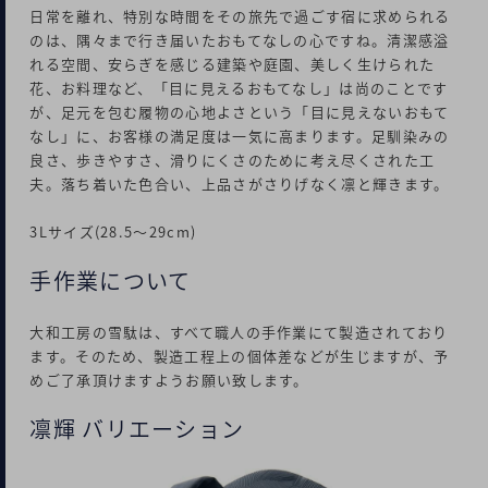
日常を離れ、特別な時間をその旅先で過ごす宿に求められる
のは、隅々まで行き届いたおもてなしの心ですね。清潔感溢
れる空間、安らぎを感じる建築や庭園、美しく生けられた
花、お料理など、「目に見えるおもてなし」は尚のことです
が、足元を包む履物の心地よさという「目に見えないおもて
なし」に、お客様の満足度は一気に高まります。足馴染みの
良さ、歩きやすさ、滑りにくさのために考え尽くされた工
夫。落ち着いた色合い、上品さがさりげなく凛と輝きます。
3Lサイズ(28.5～29cm)
手作業について
大和工房の雪駄は、すべて職人の手作業にて製造されており
ます。そのため、製造工程上の個体差などが生じますが、予
めご了承頂けますようお願い致します。
凛輝 バリエーション