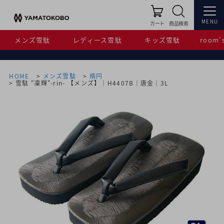
MENU
カート
商品検索
メンズ雪駄
レディース雪駄
キッズ雪駄
room’s
HOME
メンズ雪駄
楕円
雪駄 "凜輝"-rin- 【メンズ】｜H4407B｜唐金｜3L