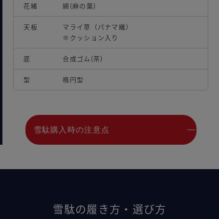
花緒
綿(麻の葉)
天板
マライ草（パナマ織）
※クッション入り
底
合成ゴム(茶)
型
楕円型
雪駄購入時の注意点
雪駄の履き方・選び方