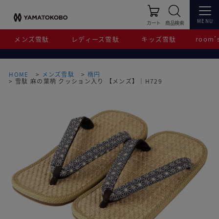
MENU
カート
商品検索
メンズ雪駄
レディース雪駄
キッズ雪駄
room’s
HOME
メンズ雪駄
楕円
雪駄 麻の葉柄 クッション入り 【メンズ】｜H729