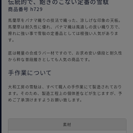
伝統的で、飽きのこない定番の雪駄
商品番号 h729
馬蘭草をパナマ織りの技法で織った、涼しげな印象の天板。
馬蘭草は耐久性に優れ、パナマ織は風通しの良い織り方で、
擦れに強い事で雪駄の定番品としては根強い人気がありま
す。
底は軽量の合成ラバー材ですので、お求め安い値段と耐久性
から粋な普段履きとしても人気の商品です。
手作業について
大和工房の雪駄は、すべて職人の手作業にて製造されており
ます。そのため、製造工程上の個体差などが生じますが、予
めご了承頂けますようお願い致します。
素材