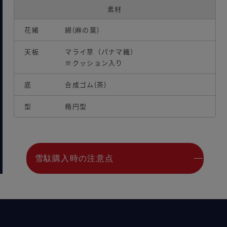
素材
花緒
綿(麻の葉)
天板
マライ草（パナマ織）
※クッション入り
底
合成ゴム(茶)
型
楕円型
雪駄購入時の注意点