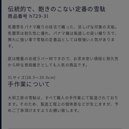
伝統的で、飽きのこない定番の雪駄
商品番号 h729-3l
馬蘭草をパナマ織りの技法で織った、涼しげな印象の天板。
馬蘭草は耐久性に優れ、パナマ織は風通しの良い織り方で、
擦れに強い事で雪駄の定番品としては根強い人気がありま
す。
底は軽量の合成ラバー材ですので、お求め安い値段と耐久性
から粋な普段履きとしても人気の商品です。
3Lサイズ(28.5～29.0cm)
手作業について
大和工房の雪駄は、すべて職人の手作業にて製造されており
ます。そのため、製造工程上の個体差などが生じますが、予
めご了承頂けますようお願い致します。