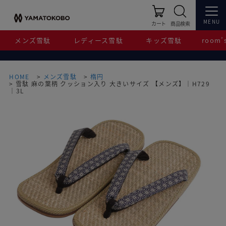
MENU
カート
商品検索
メンズ雪駄
レディース雪駄
キッズ雪駄
room’s
HOME
メンズ雪駄
楕円
雪駄 麻の葉柄 クッション入り 大きいサイズ 【メンズ】｜H729
｜3L