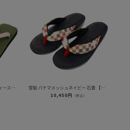
雪駄 奈良大和 緑茶染め 【レディース】｜R1162
雪駄 パナマメッシュネイビー 石畳 【レディース】｜R257
10,450円
（税込）