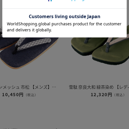
雪駄 ラタンメッシュ 市松 【メンズ】｜H525｜ネイビー
10,450円
12,320円
（税込）
（税込）