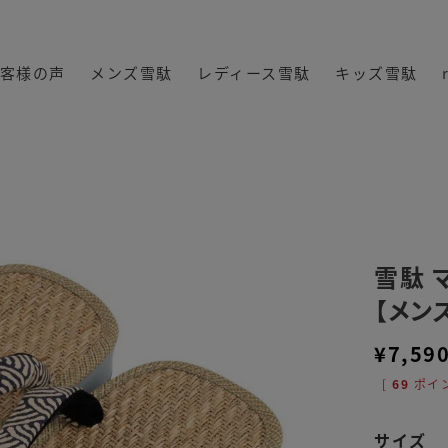
客様の声
メンズ雪駄
レディース雪駄
キッズ雪駄
波花緒 【メンズ】｜H826
雪駄 
【メン
¥
7,59
[
69
ポイン
サイズ