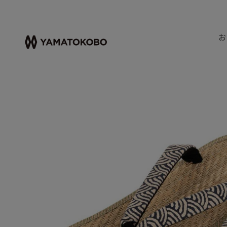
お
HOME
メンズ雪駄
雪駄 マライ草 パナマ織天板 青海