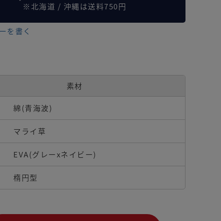
※北海道 / 沖縄は送料750円
ーを書く
素材
綿(青海波)
マライ草
EVA(グレーxネイビー)
楕円型