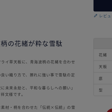
レビュ
波柄の花緒が粋な雪駄
花緒
マライ草天板に、青海波柄の花緒を合わせ
天板
の良い織り方で、擦れに強い事で雪駄の定
底
波に未来永劫と、平和な暮らしへの願い」
型
吉祥文様です。
な素材・柄を合わせた「伝統×伝統」の雪