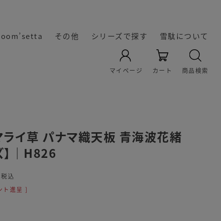
room’setta
その他
シリーズで探す
雪駄について
YAMATO KOBO -cross-
天空 TenQoo®
暖かい冬雪駄
レザー雪駄
凛輝-rin-
Rekyu
Re:休
奈良の雪
雪駄の起
雪駄の生
オリジナ
雪駄の履
雪駄の素
雪駄の素
マイページ
カート
商品検索
き方・選
材｜い草
ル雪駄
材｜雪
駄
源
産
の効能に
駄・い草
び方
雪駄のお
ついて
マライ草 パナマ織天板 青海波花緒
ズ】｜H826
手入れ方
法
0
税込
ト進呈 ]