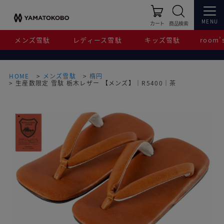
MENU
カート
商品検索
メンズ雪駄
レディース雪駄
キッズ雪駄
room’s
HOME
メンズ雪駄
楕円
生産数限定 雪駄 栃木レザー 【メンズ】｜R5400｜茶