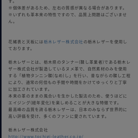
す。
※個体差があるため、左右の質感が異なる場合があります。
※いずれも革本来の特性ですので、品質上問題はございませ
ん。
花緒表と天板には
栃木レザー株式会社
の栃木レザーを使用し
ております。
栃木レザーとは、栃木県のタンナー(鞣し革業者)である栃木レ
ザー株式会社が製造しているヌメ革で、自然素材のみを使用
する「植物タンニン鞣(なめ)し」を行い、昔ながらの鞣し工程
により、通常の何倍もの手間や時間をかけてゆっくりと丁寧
に加工されています。
本来の革のままの風合いを生かした製法のため、使うほどに
エイジング(経年変化)を楽しめることが大きな特徴です。
最高峰の品質を誇る栃木レザーは、日本のみならず世界的に
高い評価を受け、多くのファンに愛されています。
栃木レザー株式会社
http://www.tochigi-leather.co.jp/