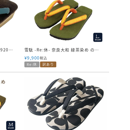
雪駄 起毛ベロア【メンズ】｜H920｜焦茶
雪駄 -Re:休- 奈良大和 緑茶染め のぞき花緒 山吹麻花緒【レディース】｜R1160Z-GR-Lサイズ
¥
9,900
税込
Re:休
訳あり