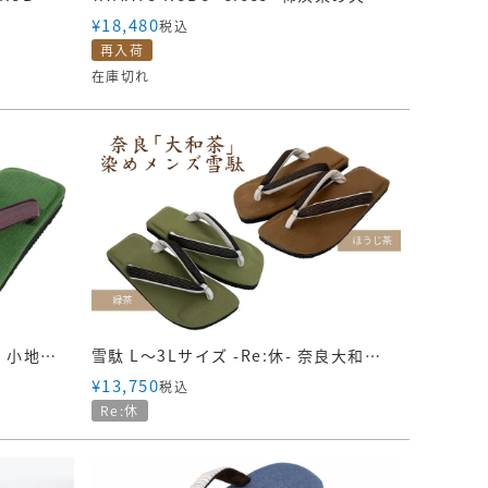
¥
18,480
税込
再入荷
在庫切れ
雪駄 -Re:休- 京都宇治抹茶染め 小地谷縮のぞき花緒 滅紫 【レディース】｜h1165
雪駄 L～3Lサイズ -Re:休- 奈良大和茶染め 小千谷縮（縞） のぞき花緒【メンズ】｜R2031
¥
13,750
税込
Re:休