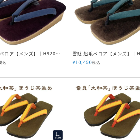
雪駄 起毛ベロア【メンズ】｜H920｜紫
¥
10,450
税込
税込