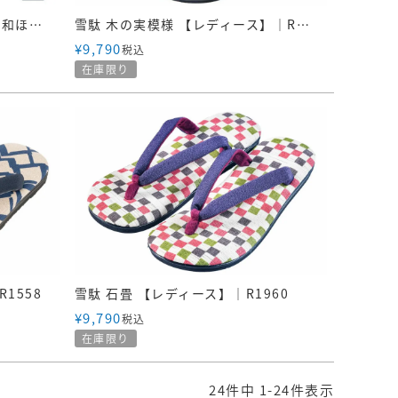
【訳あり】雪駄 -Re:休- 奈良大和ほうじ茶染め のぞき花緒 山吹麻花緒【レディース】｜R1160Z-Mサイズ
雪駄 木の実模様 【レディース】｜R1935
¥
9,790
税込
在庫限り
1558
雪駄 石畳 【レディース】｜R1960
¥
9,790
税込
在庫限り
24
件中
1
-
24
件表示