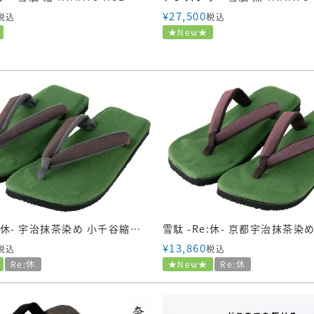
¥
27,500
税込
税込
★New★
雪駄 -Re:休- 宇治抹茶染め 小千谷縮のぞき花緒 都鼠色【メンズ】｜H2035
¥
13,860
税込
税込
Re:休
★New★
Re:休