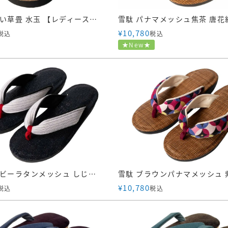
雪駄 国産い草畳 水玉 【レディース】｜R459｜赤
¥
10,780
税込
税込
★New★
雪駄 ネイビーラタンメッシュ しじら織 縦縞柄 平鼻緒 【レディース】｜R470
¥
10,780
税込
税込