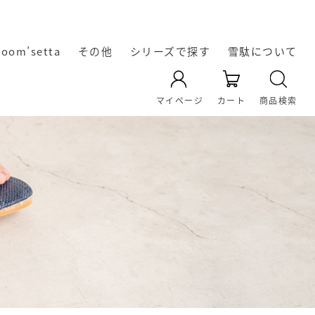
room’setta
その他
シリーズで探す
雪駄について
YAMATO KOBO -cross-
天空 TenQoo®
暖かい冬雪駄
レザー雪駄
凛輝-rin-
Rekyu
Re:休
奈良の雪
雪駄の起
雪駄の生
オリジナ
雪駄の履
雪駄の素
雪駄の素
マイページ
カート
商品検索
き方・選
材｜い草
ル雪駄
材｜雪
駄
源
産
の効能に
駄・い草
び方
雪駄のお
ついて
手入れ方
法