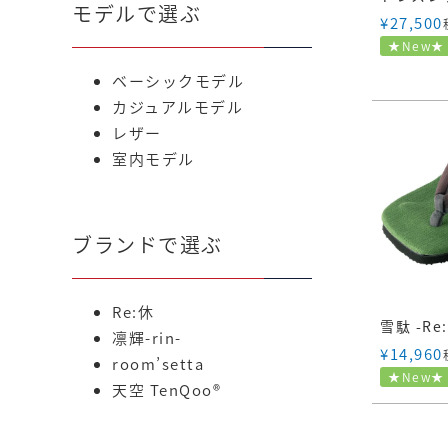
モデルで選ぶ
¥
27,500
★New★
ベーシックモデル
カジュアルモデル
レザー
室内モデル
ブランドで選ぶ
Re:休
凛輝-rin-
¥
14,960
room’setta
★New★
天空 TenQoo®