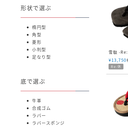
形状で選ぶ
楕円型
角型
菱形
小判型
足なり型
¥
13,750
Re:休
底で選ぶ
牛革
合成ゴム
ラバー
ラバースポンジ