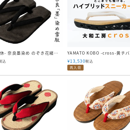
雪駄 -Re:休- 奈良墨染め のぞき花緒 【レディース】｜R1163
¥
13,530
税込
税込
再入荷