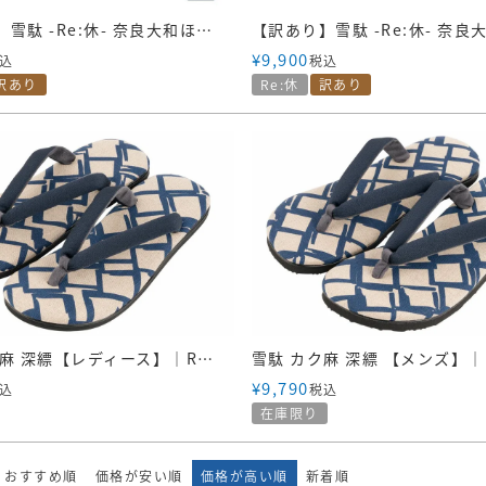
【訳あり】雪駄 -Re:休- 奈良大和ほうじ茶染め のぞき花緒 山吹麻花緒【レディース】｜R1160Z-Lサイズ
¥
9,900
込
税込
訳あり
Re:休
訳あり
雪駄 カク麻 深縹【レディース】｜R1936
雪駄 カク麻 深縹 【メンズ】｜R
¥
9,790
込
税込
在庫限り
おすすめ順
価格が安い順
価格が高い順
新着順