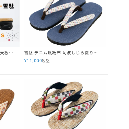
YAMATO KOBO -cross-黄チバ天板 白花緒 黒ソール｜YC07 TIBA
雪駄 デニム風紙布 阿波しじら織り横縞花緒・虹 【レディース】｜R1536
¥
11,000
税込