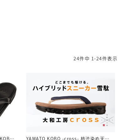
24
件中
1
-
24
件表示
ドレスレザー雪駄 黒 YAMATO KOBO Premiumseries レザーサンダル｜E80-BK 黒
YAMATO KOBO -cross- 柿渋染め天板 紙布紺花緒 黒ソール｜YC10（KAKISHIBU）