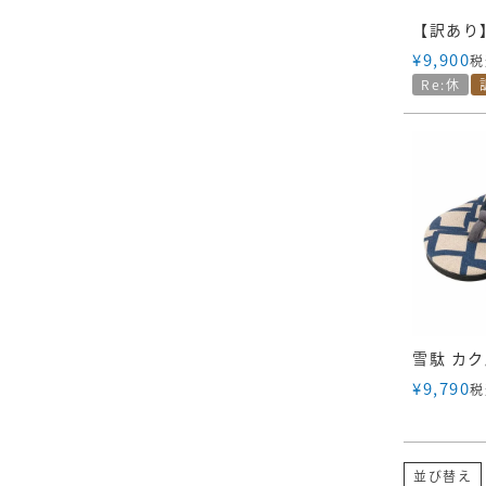
¥
9,900
税
Re:休
¥
9,790
税
並び替え