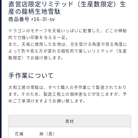
直営店限定リミテッド（生産数限定）生
産の龍柄生地雪駄
商品番号 r16-3l-sv
ドラゴンのモチーフを天板いっぱいに配置した、どこか神秘
的で力強い印象を与える一足。
また、天板に使用した生地は、光を受ける角度や見る角度に
よって色や見え方が変わる個性的で楽しいリミテッド（生産
数限定）でお届け致します。
手作業について
大和工房の雪駄は、すべて職人の手作業にて製造されており
ます。そのため、製造工程上の個体差などが生じますが、予
めご了承頂けますようお願い致します。
素材
花緒
麻（黒）