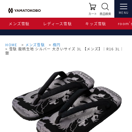
MENU
カート
商品検索
メンズ雪駄
レディース雪駄
キッズ雪駄
room’s
HOME
メンズ雪駄
楕円
雪駄 龍柄生地 シルバー 大きいサイズ 3L 【メンズ】｜R16 3L｜
銀