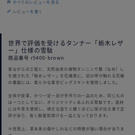
すべてのレビューを見る
レビューを書く
世界で評価を受けるタンナー「栃木レザ
ー」仕様の雪駄
商品番号 r5400-brown
昔ながらの工程と、天然由来の植物タンニンで鞣（なめ）し
を施された「栃木レザー」を花緒表に、足の甲が触れる花緒
の裏面には、柔らかな東京ピッグスキンを使用しました。
全体が皮革、かつ一足一足が手作りの一品のため、同じもの
は一つとしてない、オリジナリティあふれる雪駄です。底材
には牛革を使用し、頑丈な造りと履くほどに味が出る事で定
評があり、長く御愛用頂ける一品となっております。
※性質上、革本来の傷やしわなどの特徴が強い場合がありま