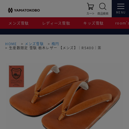
MENU
カート
商品検索
メンズ雪駄
レディース雪駄
キッズ雪駄
room’s
HOME
メンズ雪駄
楕円
生産数限定 雪駄 栃木レザー 【メンズ】｜R5400｜茶