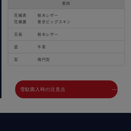
素材
花緒表
栃木レザー
花緒裏
東京ピッグスキン
天板
栃木レザー
底
牛革
型
楕円型
雪駄購入時の注意点