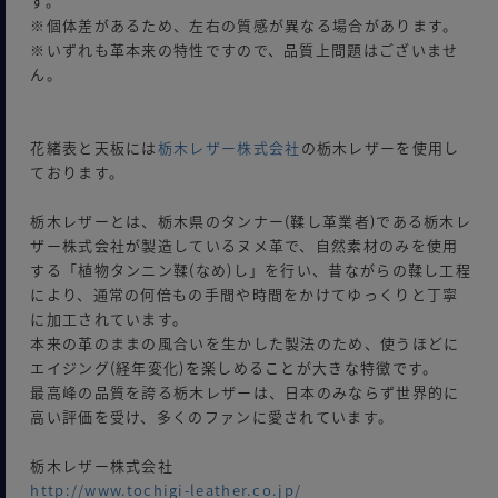
す。
※個体差があるため、左右の質感が異なる場合があります。
※いずれも革本来の特性ですので、品質上問題はございませ
ん。
花緒表と天板には
栃木レザー株式会社
の栃木レザーを使用し
ております。
栃木レザーとは、栃木県のタンナー(鞣し革業者)である栃木レ
ザー株式会社が製造しているヌメ革で、自然素材のみを使用
する「植物タンニン鞣(なめ)し」を行い、昔ながらの鞣し工程
により、通常の何倍もの手間や時間をかけてゆっくりと丁寧
に加工されています。
本来の革のままの風合いを生かした製法のため、使うほどに
エイジング(経年変化)を楽しめることが大きな特徴です。
最高峰の品質を誇る栃木レザーは、日本のみならず世界的に
高い評価を受け、多くのファンに愛されています。
栃木レザー株式会社
http://www.tochigi-leather.co.jp/