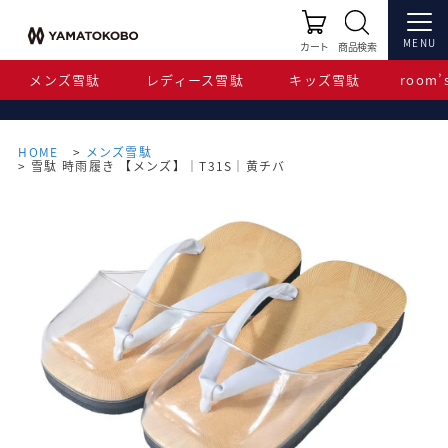
MENU
カート
商品検索
メンズ雪駄
レディース雪駄
キッズ雪駄
room’s
HOME
メンズ雪駄
雪駄 時雨履き 【メンズ】｜T31S｜黄チバ