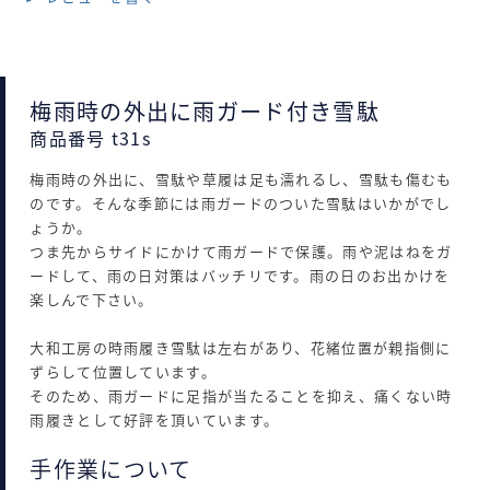
梅雨時の外出に雨ガード付き雪駄
商品番号 t31s
梅雨時の外出に、雪駄や草履は足も濡れるし、雪駄も傷むも
のです。そんな季節には雨ガードのついた雪駄はいかがでし
ょうか。
つま先からサイドにかけて雨ガードで保護。雨や泥はねをガ
ードして、雨の日対策はバッチリです。雨の日のお出かけを
楽しんで下さい。
大和工房の時雨履き雪駄は左右があり、花緒位置が親指側に
ずらして位置しています。
そのため、雨ガードに足指が当たることを抑え、痛くない時
雨履きとして好評を頂いています。
手作業について