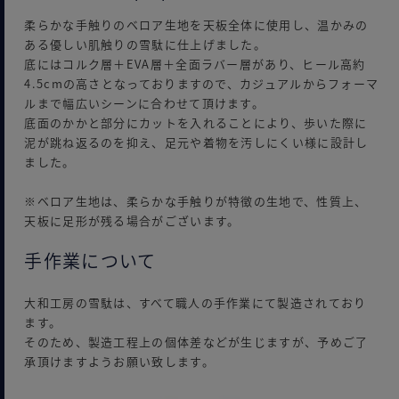
柔らかな手触りのベロア生地を天板全体に使用し、温かみの
ある優しい肌触りの雪駄に仕上げました。
底にはコルク層＋EVA層＋全面ラバー層があり、ヒール高約
4.5cmの高さとなっておりますので、カジュアルからフォーマ
ルまで幅広いシーンに合わせて頂けます。
底面のかかと部分にカットを入れることにより、歩いた際に
泥が跳ね返るのを抑え、足元や着物を汚しにくい様に設計し
ました。
※ベロア生地は、柔らかな手触りが特徴の生地で、性質上、
天板に足形が残る場合がございます。
手作業について
大和工房の雪駄は、すべて職人の手作業にて製造されており
ます。
そのため、製造工程上の個体差などが生じますが、予めご了
承頂けますようお願い致します。