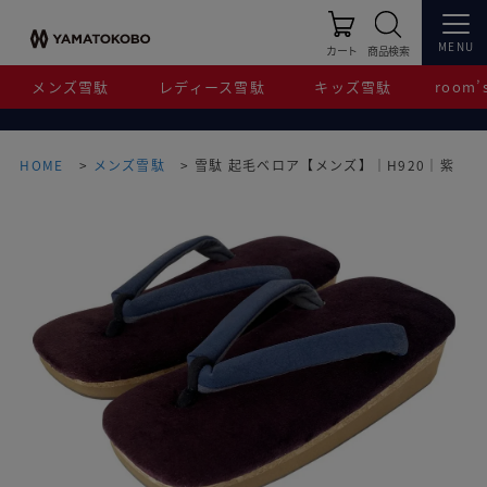
MENU
カート
商品検索
メンズ雪駄
レディース雪駄
キッズ雪駄
room’s
HOME
メンズ雪駄
雪駄 起毛ベロア【メンズ】｜H920｜紫