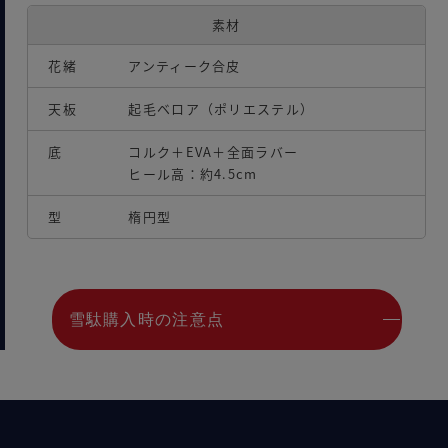
素材
花緒
アンティーク合皮
天板
起毛ベロア（ポリエステル）
底
コルク＋EVA＋全面ラバー
ヒール高：約4.5cm
型
楕円型
雪駄購入時の注意点