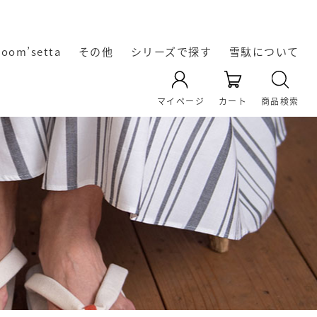
room’setta
その他
シリーズで探す
雪駄について
YAMATO KOBO -cross-
天空 TenQoo®
暖かい冬雪駄
レザー雪駄
凛輝-rin-
Rekyu
Re:休
奈良の雪
雪駄の起
雪駄の生
オリジナ
雪駄の履
雪駄の素
雪駄の素
マイページ
カート
商品検索
き方・選
材｜い草
ル雪駄
材｜雪
駄
源
産
の効能に
駄・い草
び方
雪駄のお
ついて
手入れ方
法