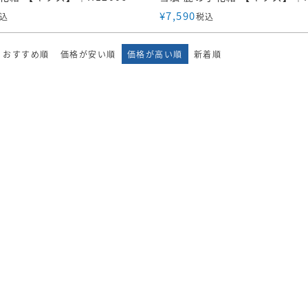
¥
7,590
込
税込
おすすめ順
価格が安い順
価格が高い順
新着順