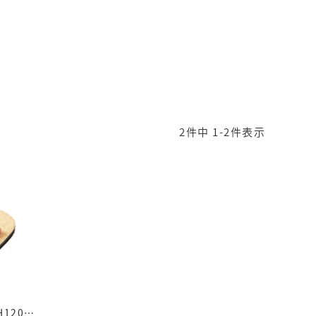
2
件中
1
-
2
件表示
雪駄 鹿の子花緒 【キッズ】｜H1201J 生成