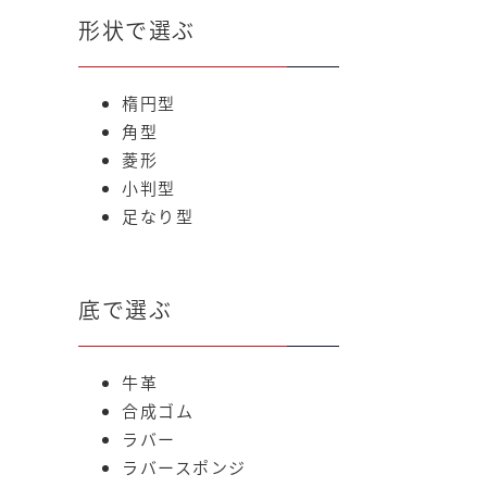
形状で選ぶ
楕円型
角型
菱形
小判型
足なり型
底で選ぶ
牛革
合成ゴム
ラバー
ラバースポンジ