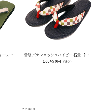
雪駄 奈良大和 緑茶染め 【レディース】｜R1162
雪駄 パナマメッシュネイビー 石畳 【レディース】｜R257
10,450円
（税込）