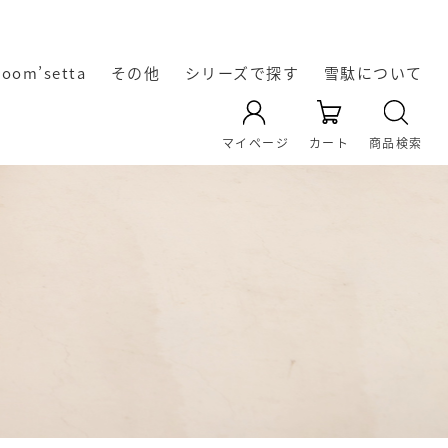
room’setta
その他
シリーズで探す
雪駄について
YAMATO KOBO -cross-
天空 TenQoo®
暖かい冬雪駄
レザー雪駄
凛輝-rin-
Rekyu
Re:休
奈良の雪
雪駄の起
雪駄の生
オリジナ
雪駄の履
雪駄の素
雪駄の素
マイページ
カート
商品検索
き方・選
材｜い草
ル雪駄
材｜雪
駄
源
産
の効能に
駄・い草
び方
雪駄のお
ついて
手入れ方
法