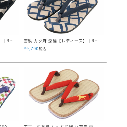
雪駄 木の実模様 【レディース】｜R1935
雪駄 カク麻 深縹【レディース】｜R1936
¥
9,790
税込
960
干支 午刺繍 レッド花緒 い草畳 雪駄【メンズ】｜H61 赤