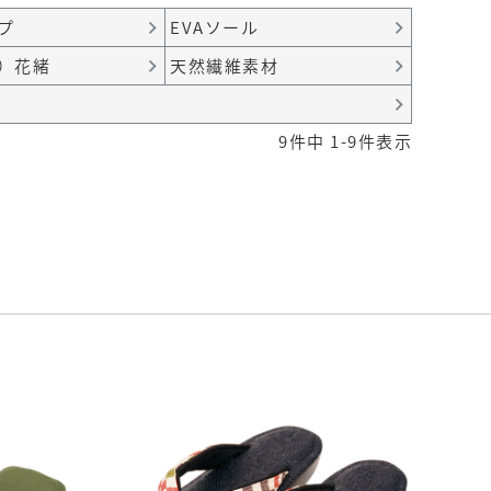
プ
EVAソール
）花緒
天然繊維素材
9
件中
1
-
9
件表示