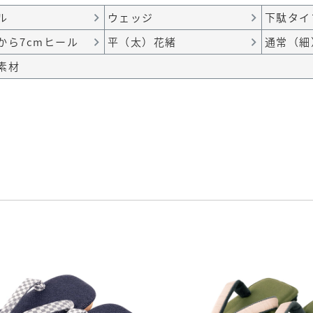
ル
ウェッジ
下駄タイ
mから7cmヒール
平（太）花緒
通常（細
素材