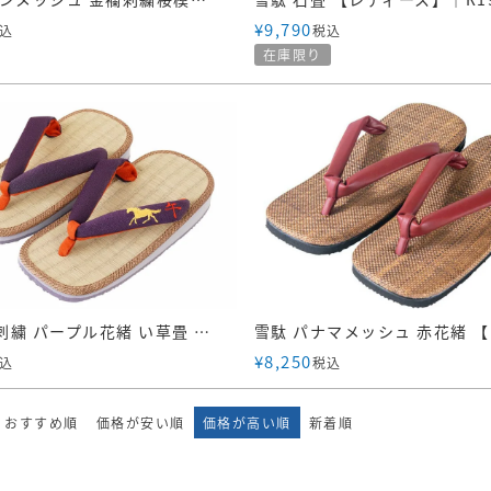
¥
9,790
込
税込
在庫限り
干支 午刺繍 パープル花緒 い草畳 雪駄【メンズ】｜H61 紫
¥
8,250
込
税込
おすすめ順
価格が安い順
価格が高い順
新着順