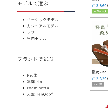
モデルで選ぶ
¥
13,860
★New★
ベーシックモデル
カジュアルモデル
レザー
室内モデル
ブランドで選ぶ
Re:休
¥
12,320
凛輝-rin-
Re:休
room’setta
天空 TenQoo®