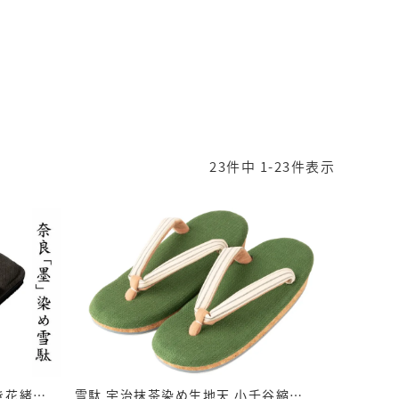
23
件中
1
-
23
件表示
雪駄 -Re:休- 奈良墨染め のぞき花緒 【レディース】｜R1163
雪駄 宇治抹茶染め生地天 小千谷縮花緒 コルク底 【レディース】｜H507｜抹茶