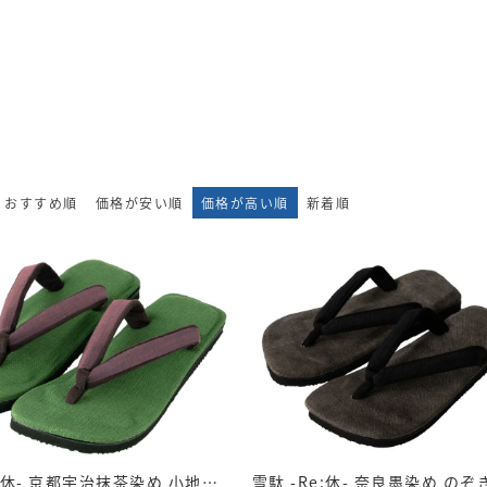
おすすめ順
価格が安い順
価格が高い順
新着順
雪駄 -Re:休- 京都宇治抹茶染め 小地谷縮のぞき花緒 滅紫 【レディース】｜h1165