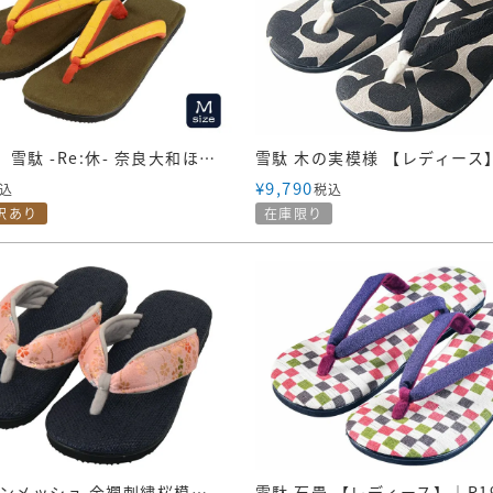
【訳あり】雪駄 -Re:休- 奈良大和ほうじ茶染め のぞき花緒 山吹麻花緒【レディース】｜R1160Z-Mサイズ
¥
9,790
込
税込
訳あり
在庫限り
雪駄 ラタンメッシュ 金襴刺繍桜模様 花緒 【レディース】｜R241｜桃色
雪駄 石畳 【レディース】｜R1