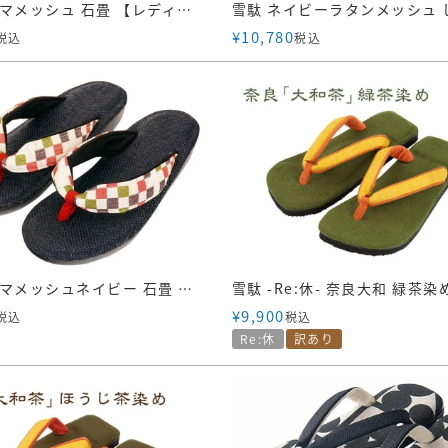
雪駄 パナマメッシュ 石畳 【レディース】｜R465
¥
10,780
税込
税込
雪駄 パナマメッシュネイビー 石畳 【レディース】｜R257
¥
9,900
税込
税込
Re:休
訳あり