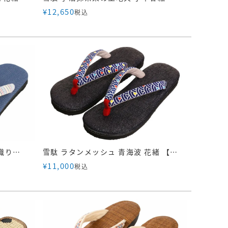
¥
12,650
税込
雪駄 デニム風紙布 阿波しじら織り横縞花緒・虹 【レディース】｜R1536
雪駄 ラタンメッシュ 青海波 花緒 【レディース】｜R254
¥
11,000
税込