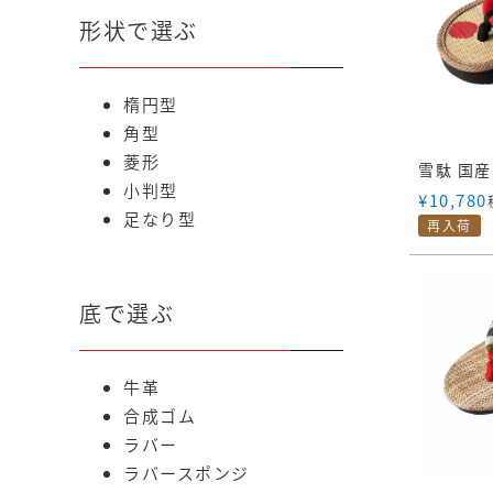
形状で選ぶ
楕円型
角型
菱形
小判型
¥
10,780
足なり型
再入荷
底で選ぶ
牛革
合成ゴム
ラバー
ラバースポンジ