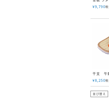
¥
9,790
税
¥
8,250
税
並び替え