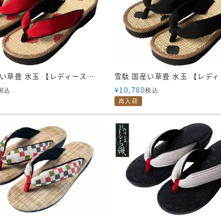
雪駄 国産い草畳 水玉 【レディース】｜R459｜赤
¥
10,780
税込
税込
再入荷