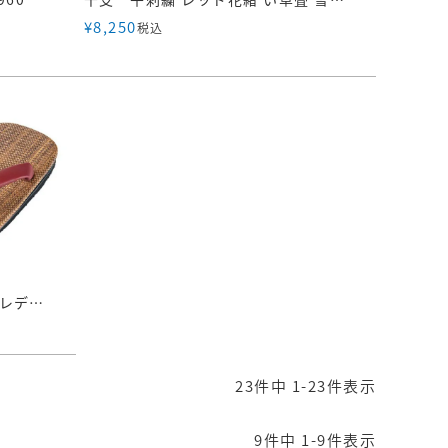
¥
8,250
税込
雪駄 パナマメッシュ 赤花緒 【レディース】【ユニセックス】｜H4650G
23
件中
1
-
23
件表示
9
件中
1
-
9
件表示