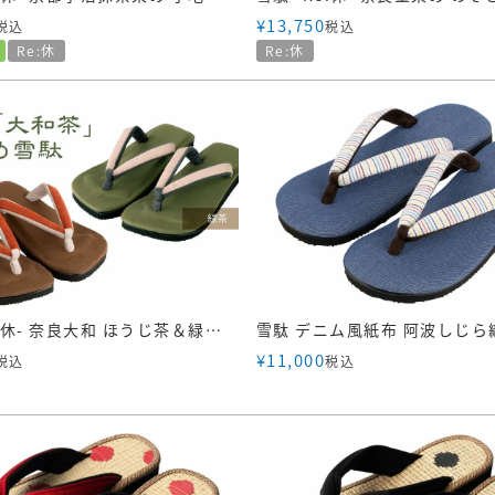
¥
13,750
税込
税込
Re:休
Re:休
雪駄 -Re:休- 奈良大和 ほうじ茶＆緑茶染め2色 【レディース】｜R1162
¥
11,000
税込
税込