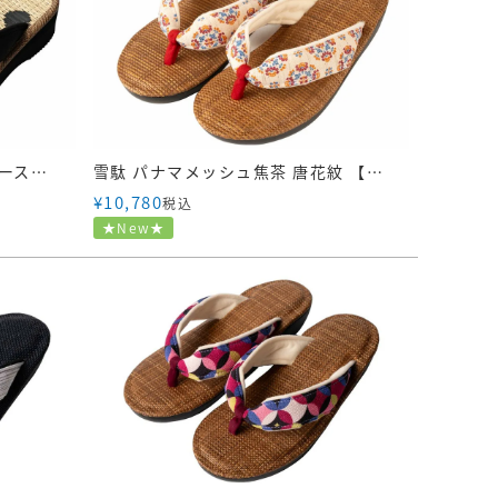
雪駄 国産い草畳 水玉 【レディース】｜R459｜黒
雪駄 パナマメッシュ焦茶 唐花紋 【レディース】｜R464
¥
10,780
税込
★New★