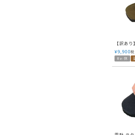
¥
9,900
税
Re:休