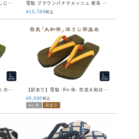
雪駄 ネイビーラタンメッシュ しじら織 縦縞柄 平鼻緒 【レディース】｜R470
雪駄 ブラウンパナマメッシュ 紫系 七宝 【レディース】｜R471
¥
10,780
税込
雪駄 -Re:休- 奈良大和 緑茶染め のぞき花緒 山吹麻花緒【レディース】｜R1160Z-GR-Lサイズ
【訳あり】雪駄 -Re:休- 奈良大和ほうじ茶染め のぞき花緒 山吹麻花緒【レディース】｜R1160Z-Lサイズ
¥
9,900
税込
Re:休
訳あり