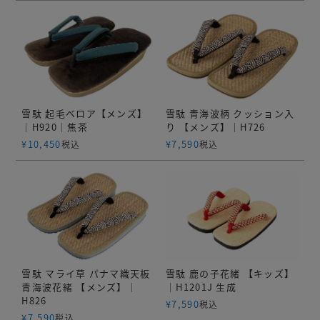
雪駄 起毛ベロア【メンズ】
雪駄 青海波柄 クッション入
｜H920｜焦茶
り 【メンズ】｜H726
¥
10,450
¥
7,590
税込
税込
雪駄 マライ草 パナマ織天板
雪駄 鹿の子花緒 【キッズ】
青海波花緒 【メンズ】｜
｜H1201J 生成
H826
¥
7,590
税込
¥
7,590
税込