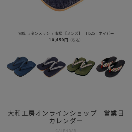
雪駄 奈良大和 緑茶染め 【レディース】｜R1162
12,320円
（税込）
大和工房オンラインショップ 営業日
カレンダー
CALENDAR