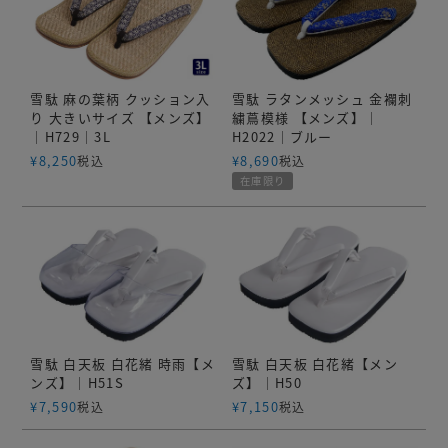
雪駄 麻の葉柄 クッション入
雪駄 ラタンメッシュ 金襴刺
り 大きいサイズ 【メンズ】
繍蔦模様 【メンズ】｜
｜H729｜3L
H2022｜ブルー
¥
8,250
¥
8,690
税込
税込
在庫限り
雪駄 白天板 白花緒 時雨【メ
雪駄 白天板 白花緒【メン
ンズ】｜H51S
ズ】｜H50
¥
7,590
¥
7,150
税込
税込