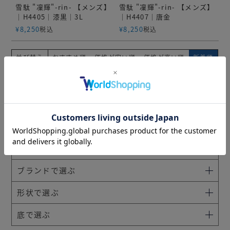
雪駄 "凜輝"-rin- 【メンズ】
雪駄 "凜輝"-rin- 【メンズ】
｜H4405｜漆黒｜3L
｜H4407｜唐金
¥
8,250
¥
8,250
税込
税込
並び替え
おすすめ順
価格が安い順
価格が高い順
新着順
44
件中
1
-
40
件表示
1
2
カテゴリーで選ぶ
モデルで選ぶ
ブランドで選ぶ
形状で選ぶ
底で選ぶ