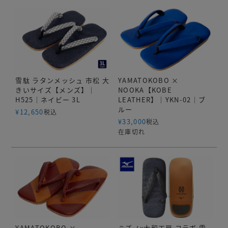
雪駄 ラタンメッシュ 市松 大
YAMATOKOBO ×
きいサイズ【メンズ】｜
NOOKA【KOBE
H525｜ネイビー 3L
LEATHER】｜YKN-02｜ブ
ルー
¥
12,650
税込
¥
33,000
税込
在庫切れ
YAMATOKOBO ×
ミズノx大和工房 コラボ 雪