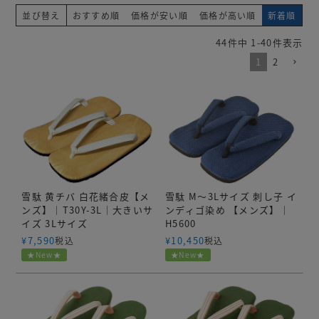
並び替え
おすすめ順
価格が安い順
価格が高い順
新着順
44
件中
1
-
40
件表示
1
2
雪駄 黄チバ 白花緒合皮【メ
雪駄 M～3Lサイズ 刺し子 イ
ンズ】｜T30Y-3L｜大きいサ
ンディゴ染め 【メンズ】｜
イズ 3Lサイズ
H5600
¥
7,590
¥
10,450
税込
税込
★New★
★New★