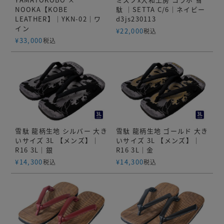
NOOKA【KOBE
駄 ｜SETTA C/6｜ネイビー
LEATHER】｜YKN-02｜ワ
d3js230113
イン
¥
22,000
税込
¥
33,000
税込
雪駄 龍柄生地 シルバー 大き
雪駄 龍柄生地 ゴールド 大き
いサイズ 3L 【メンズ】｜
いサイズ 3L 【メンズ】｜
R16 3L｜銀
R16 3L｜金
¥
14,300
¥
14,300
税込
税込