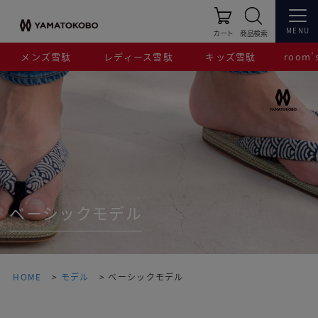
MENU
カート
商品検索
メンズ雪駄
レディース雪駄
キッズ雪駄
room’s
ベーシックモデル
HOME
モデル
ベーシックモデル