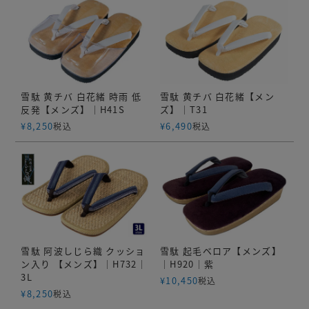
雪駄 黄チバ 白花緒 時雨 低
雪駄 黄チバ 白花緒【メン
反発【メンズ】｜H41S
ズ】｜T31
¥
8,250
¥
6,490
税込
税込
雪駄 阿波しじら織 クッショ
雪駄 起毛ベロア【メンズ】
ン入り 【メンズ】｜H732｜
｜H920｜紫
3L
¥
10,450
税込
¥
8,250
税込