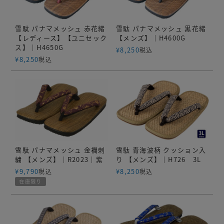
雪駄 パナマメッシュ 赤花緒
雪駄 パナマメッシュ 黒花緒
【レディース】【ユニセック
【メンズ】｜H4600G
ス】｜H4650G
¥
8,250
税込
¥
8,250
税込
雪駄 パナマメッシュ 金襴刺
雪駄 青海波柄 クッション入
繍 【メンズ】｜R2023｜紫
り 【メンズ】｜H726 3L
¥
9,790
¥
8,250
税込
税込
在庫限り