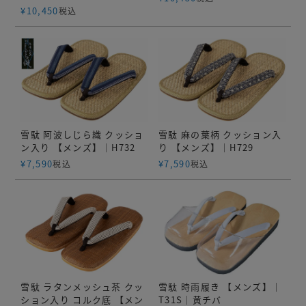
¥
10,450
税込
雪駄 阿波しじら織 クッショ
雪駄 麻の葉柄 クッション入
ン入り 【メンズ】｜H732
り 【メンズ】｜H729
¥
7,590
¥
7,590
税込
税込
雪駄 ラタンメッシュ茶 クッ
雪駄 時雨履き 【メンズ】｜
ション入り コルク底 【メン
T31S｜黄チバ