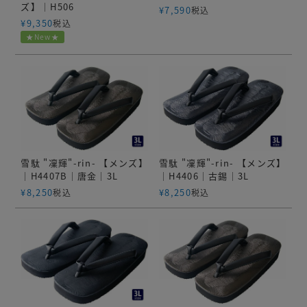
ズ】｜H506
¥
7,590
税込
¥
9,350
税込
★New★
雪駄 "凜輝"-rin- 【メンズ】
雪駄 "凜輝"-rin- 【メンズ】
｜H4407B｜唐金｜3L
｜H4406｜古錫｜3L
¥
8,250
¥
8,250
税込
税込