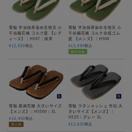
雪駄 宇治抹茶染め生地天 小
雪駄 宇治抹茶染め生地天 小
千谷縮花緒 コルク底 【レデ
千谷縮花緒 コルク合成ゴム
ィース】｜H507｜抹茶
底 【メンズ】｜H508
¥
12,650
¥
12,980
税込
税込
★New★
雪駄 黒麻花緒 大きいサイズ
雪駄 ラタンメッシュ 市松 大
【メンズ】｜H5500｜3L
きいサイズ【メンズ】｜
H525｜グレー 3L
¥
10,450
税込
¥
12,650
税込
再入荷