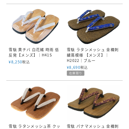
雪駄 黄チバ 白花緒 時雨 低
雪駄 ラタンメッシュ 金襴刺
反発【メンズ】｜H41S
繍蔦模様 【メンズ】｜
H2022｜ブルー
¥
8,250
税込
¥
8,690
税込
在庫限り
雪駄 ラタンメッシュ茶 クッ
雪駄 パナマメッシュ 金襴刺