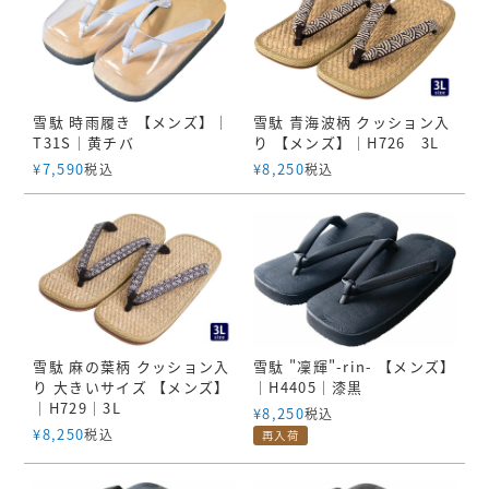
雪駄 時雨履き 【メンズ】｜
雪駄 青海波柄 クッション入
T31S｜黄チバ
り 【メンズ】｜H726 3L
¥
7,590
¥
8,250
税込
税込
雪駄 麻の葉柄 クッション入
雪駄 "凜輝"-rin- 【メンズ】
り 大きいサイズ 【メンズ】
｜H4405｜漆黒
｜H729｜3L
¥
8,250
税込
¥
8,250
税込
再入荷