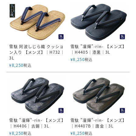
雪駄 阿波しじら織 クッショ
雪駄 "凜輝"-rin- 【メンズ】
ン入り 【メンズ】｜H732｜
｜H4405｜漆黒｜3L
3L
¥
8,250
税込
¥
8,250
税込
雪駄 "凜輝"-rin- 【メンズ】
雪駄 "凜輝"-rin- 【メンズ】
｜H4406｜古錫｜3L
｜H4407B｜唐金｜3L
¥
8,250
¥
8,250
税込
税込