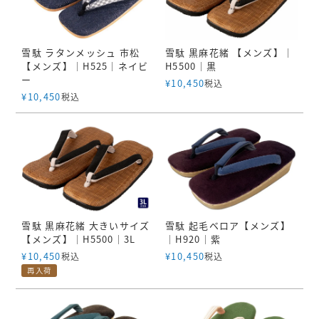
雪駄 ラタンメッシュ 市松
雪駄 黒麻花緒 【メンズ】｜
【メンズ】｜H525｜ネイビ
H5500｜黒
ー
¥
10,450
税込
¥
10,450
税込
雪駄 黒麻花緒 大きいサイズ
雪駄 起毛ベロア【メンズ】
【メンズ】｜H5500｜3L
｜H920｜紫
¥
10,450
¥
10,450
税込
税込
再入荷