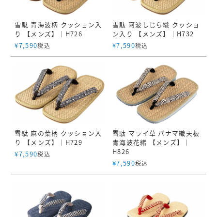
雪駄 青海波柄 クッション入
雪駄 阿波しじら織 クッショ
り 【メンズ】｜H726
ン入り 【メンズ】｜H732
¥
7,590
¥
7,590
税込
税込
雪駄 麻の葉柄 クッション入
雪駄 マライ草 パナマ織天板
り 【メンズ】｜H729
青海波花緒 【メンズ】｜
H826
¥
7,590
税込
¥
7,590
税込