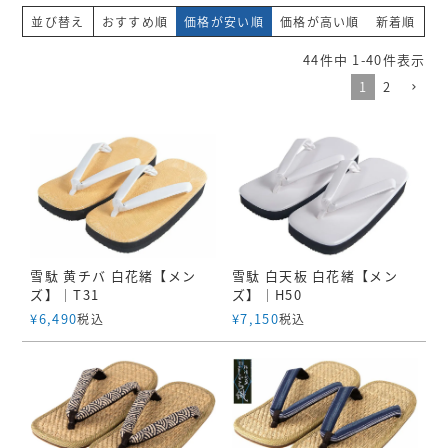
並び替え
おすすめ順
価格が安い順
価格が高い順
新着順
44
件中
1
-
40
件表示
1
2
雪駄 黄チバ 白花緒【メン
雪駄 白天板 白花緒【メン
ズ】｜T31
ズ】｜H50
¥
6,490
¥
7,150
税込
税込