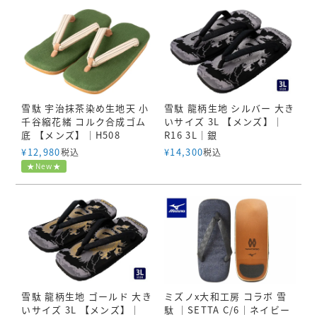
雪駄 宇治抹茶染め生地天 小
雪駄 龍柄生地 シルバー 大き
千谷縮花緒 コルク合成ゴム
いサイズ 3L 【メンズ】｜
底 【メンズ】｜H508
R16 3L｜銀
¥
12,980
¥
14,300
税込
税込
★New★
雪駄 龍柄生地 ゴールド 大き
ミズノx大和工房 コラボ 雪
いサイズ 3L 【メンズ】｜
駄 ｜SETTA C/6｜ネイビー