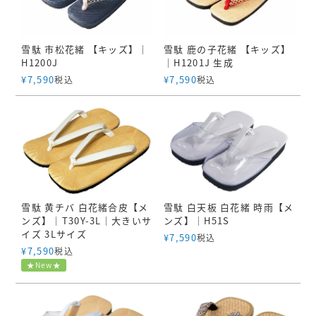
雪駄 市松花緒 【キッズ】｜
雪駄 鹿の子花緒 【キッズ】
H1200J
｜H1201J 生成
¥
7,590
¥
7,590
税込
税込
雪駄 白天板 白花緒 時雨【メ
雪駄 黄チバ 白花緒合皮【メ
ンズ】｜H51S
ンズ】｜T30Y-3L｜大きいサ
イズ 3Lサイズ
¥
7,590
税込
¥
7,590
税込
★New★