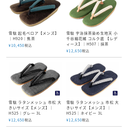
雪駄 起毛ベロア【メンズ】
雪駄 宇治抹茶染め生地天 小
｜H920｜焦茶
千谷縮花緒 コルク底 【レデ
ィース】｜H507｜抹茶
¥
10,450
税込
¥
12,650
税込
雪駄 ラタンメッシュ 市松 大
雪駄 ラタンメッシュ 市松 大
きいサイズ【メンズ】｜
きいサイズ【メンズ】｜
H525｜グレー 3L
H525｜ネイビー 3L
¥
12,650
¥
12,650
税込
税込