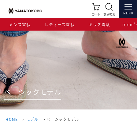
MENU
カート
商品検索
メンズ雪駄
レディース雪駄
キッズ雪駄
room’s
ベーシックモデル
HOME
モデル
ベーシックモデル