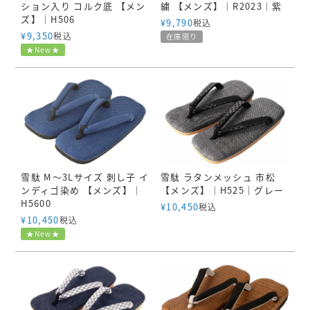
ション入り コルク底 【メン
繍 【メンズ】｜R2023｜紫
ズ】｜H506
¥
9,790
税込
¥
9,350
税込
在庫限り
★New★
雪駄 M～3Lサイズ 刺し子 イ
雪駄 ラタンメッシュ 市松
ンディゴ染め 【メンズ】｜
【メンズ】｜H525｜グレー
H5600
¥
10,450
税込
¥
10,450
税込
★New★