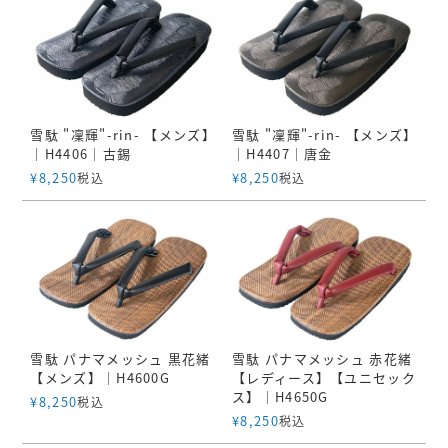
雪駄 "凜輝"-rin- 【メンズ】
雪駄 "凜輝"-rin- 【メンズ】
｜H4406｜古錫
｜H4407｜唐金
¥
8,250
¥
8,250
税込
税込
雪駄 パナマメッシュ 黒花緒
雪駄 パナマメッシュ 赤花緒
【メンズ】｜H4600G
【レディース】【ユニセック
ス】｜H4650G
¥
8,250
税込
¥
8,250
税込